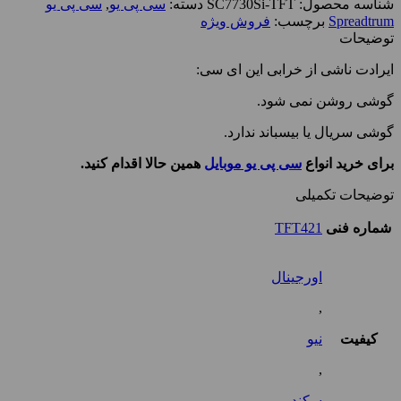
شناسه محصول:
SC7730Si-TFT
دسته:
سی پی یو
,
سی پی یو
Spreadtrum
برچسب:
فروش ویژه
توضیحات
ایرادت ناشی از خرابی این ای سی:
گوشی روشن نمی شود.
گوشی سریال یا بیسباند ندارد.
برای خرید انواع
سی پی یو موبایل
همین حالا اقدام کنید.
توضیحات تکمیلی
شماره فنی
TFT421
اورجینال
,
کیفیت
نیو
,
سکند