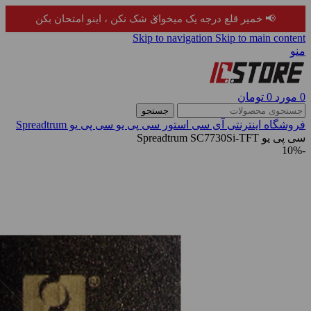
×
📢 خمیر قلع درجه یک میخوای شک نکن ، اینو امتحان بکن
Skip to navigation
Skip to main content
منو
0
مورد
0
تومان
جستجو
فروشگاه اینترنتی آی سی استور
سی پی یو
سی پی یو Spreadtrum
سی پی یو Spreadtrum SC7730Si-TFT
-10%