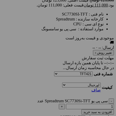
123,000
تومان
قیمت اصلی: 123,000 تومان
بود.
111,000
تومان
قیمت فعلی: 111,000 تومان.
نام فنی : SC7730SI-TFT
کارخانه سازنده : Spreadtrum
نوع ای سی : CPU
موارد استفاده : سی پی یو سامسونگ
موجودی و قیمت به‌روز است
🚚
ارسال:
--
·
--
تغییر روش ›
مهلت ثبت سفارش
--:--:--
تا پایان همین بازه ارسال
در حال محاسبه زمان ارسال...
شماره فنی
کیفیت
صاف
سی پی یو Spreadtrum SC7730Si-TFT عدد
افزودن به سبد خرید