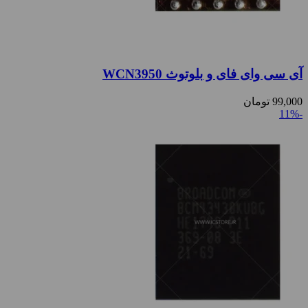
آی سی وای فای و بلوتوث WCN3950
99,000
تومان
-11%