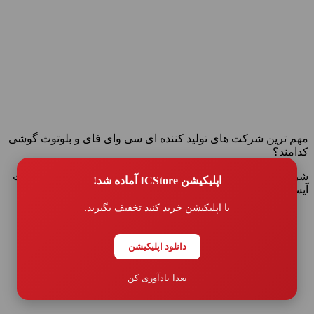
مهم ترین شرکت های تولید کننده ای سی وای فای و بلوتوث گوشی
کدامند؟
شرکتهایی مثل : مدیاتک , برادکام , کوالکام و … مشغول به ساخت
اپلیکیشن ICStore آماده شد!
آیسی های WIFI هستند
با اپلیکیشن خرید کنید تخفیف بگیرید.
دانلود اپلیکیشن
بعدا یادآوری کن