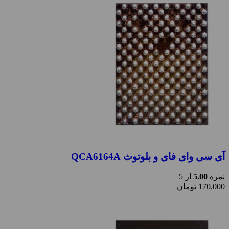
آی سی وای فای و بلوتوث QCA6164A
نمره
5.00
از 5
170,000
تومان