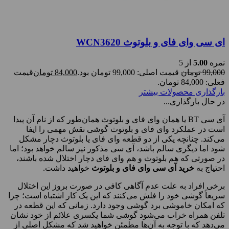
ای سی وای فای و بلوتوث WCN3620
نمره
5.00
از 5
99,000
تومان
قیمت اصلی: 99,000 تومان بود.
84,000
تومان
قیمت
فعلی: 84,000 تومان.
بارگذاری محصولات بیشتر
در حال بارگذاری...
آی سی BT یا همان وای فای و بلوتوث همان‌طور که از نام آن پیدا
است در عملکرد وای فای و بلوتوث گوشی نقش مهمی را ایفا
می‌کند. چنانچه یکی از دو قطعه وای فای یا بلوتوث دچار مشکل
شود اما دیگری سالم باشد، آی سی مذکور نیز سالم خواهد بود؛ اما
در صورتی که هم بلوتوث و هم وای فای دچار اختلال شده باشند،
احتیاج به
خرید آی سی وای فای و بلوتوث
خواهید داشت.
برخی افراد به علت عدم آگاهی کافی در صورت بروز این اختلال
سریعاً گوشی خود را فلش می‌کنند که این یک کار اشتباه است؛ چرا
که امکان خاموشی برد گوشی وجود دارد. زمانی که این قطعه در
تلفن همراه خراب می‌شود گوشی شما یکسری علائم از خود نشان
می‌دهد که با توجه به آن‌ها مطمئن خواهید شد که مشکل اصلی از