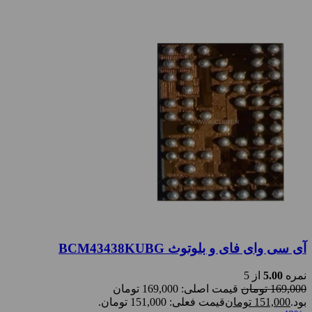
آی سی وای فای و بلوتوث BCM43438KUBG
نمره
5.00
از 5
169,000
تومان
قیمت اصلی: 169,000 تومان
بود.
151,000
تومان
قیمت فعلی: 151,000 تومان.