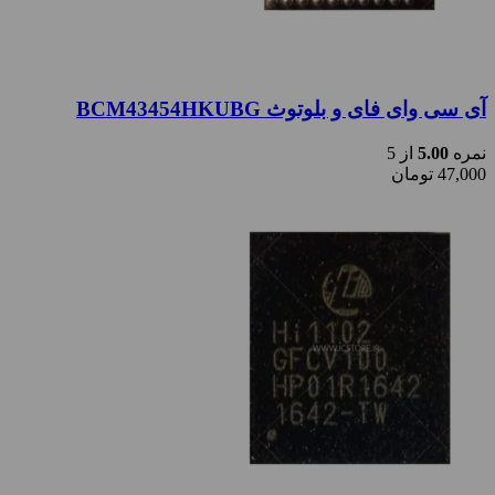
آی سی وای فای و بلوتوث BCM43454HKUBG
نمره
5.00
از 5
47,000
تومان