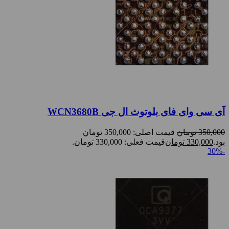
آی سی وای فای بلوتوث ال جی WCN3680B
350,000
تومان
قیمت اصلی: 350,000 تومان
بود.
330,000
تومان
قیمت فعلی: 330,000 تومان.
-30%