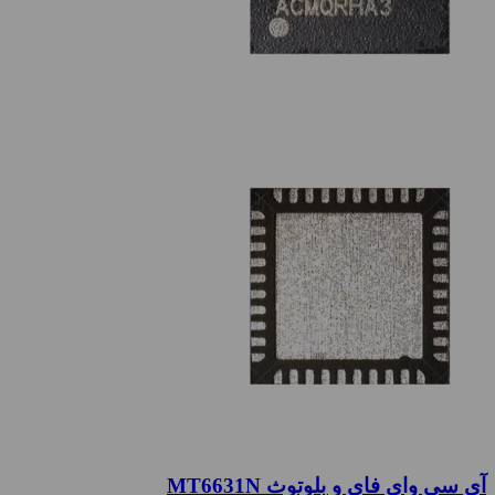
آی سی وای فای و بلوتوث MT6631N