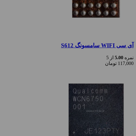
آی سی WIFI سامسونگ S612
نمره
5.00
از 5
117,000
تومان