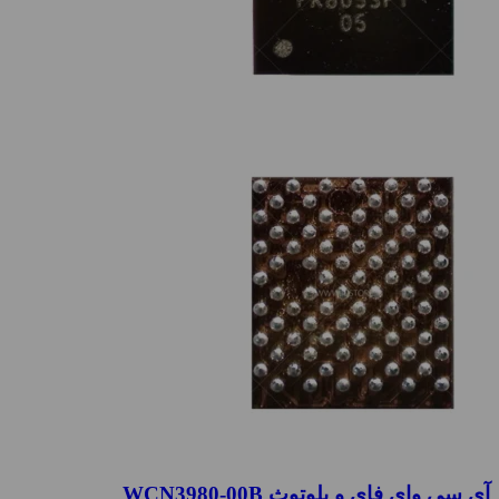
آی سی وای فای و بلوتوث WCN3980-00B