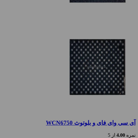
آی سی وای فای و بلوتوث WCN6750
نمره
4.00
از 5