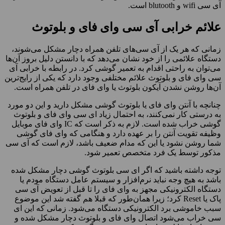
آی سی wifi و blutooth است.
علائم خرابی آی سی وای فای و بلوتوث
زمانی که هر یک از آی سی‌های تلفن همراه دچار مشکل می‌شوند،
دستگاه علائمی را از خود نشان می‌دهد که با دانستن دلیل بروز آن‌ها
می‌توان به راحتی اقدام به تعمیر گوشی کرد. در رابطه با خرابی آی
سی وای فای و بلوتوث علائم مختلفی وجود دارد که یکی از رایج‌ترین
آن‌ها روشن نشدن آیکون بلوتوث یا وای فای در تلفن همراه است.
چنانچه با آنتن وای فای یا بلوتوث گوشی مشکل دارید و این دو مورد
به درستی کار نمی‌کنند، به احتمال زیاد ای سی وای فای و بلوتوث
گوشی خراب شده است. لازم به ذکر است که IC وای فای موبایل
وظیفه تقویت آنتن را بر عهده دارد و هنگامی که وای فای گوشی
شما روشن نشود یا این که مدام ضعیف باشد، لازم است که آی سی
مذکور توسط یک فرد متخصص تعمیر شود.
توجه داشته باشید که اگر ای سی بلوتوث گوشی دچار مشکل شده
باشد به هیچ وجه نباید نرم‌افزار و سیستم عامل دستگاه مودم یا
دستگاه الکترونیکی مجهز به وای فای را تا قبل از تعویض آی سی
پاک یا Reset کرد؛ زیرا همان‌طور که قبلا هم گفته شد این موضوع
سبب خاموشی برد الکترونیکی دستگاه می‌شود. زمانی که این ای
سی خراب می‌شود اتصال وای فای و بلوتوث دچار مشکل شده و