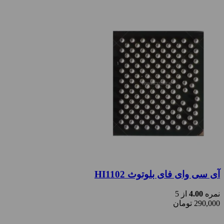
آی سی وای فای بلوتوث HI1102
نمره
4.00
از 5
290,000
تومان