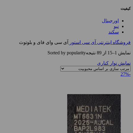
کیفیت
اورجینال
نیو
سکند
فروشگاه اینترنتی آی سی استور
آی سی وای فای و بلوتوث
نمایش 1–15 از 89 نتیجه
Sorted by popularity
نمایش نوار کناری
-27%