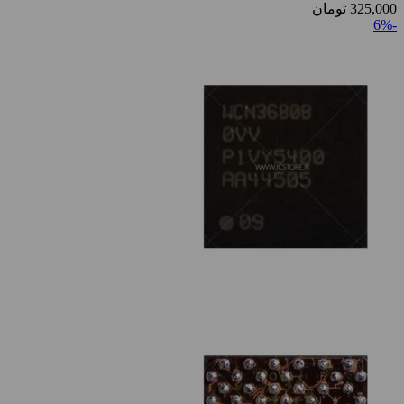
325,000
تومان
-6%