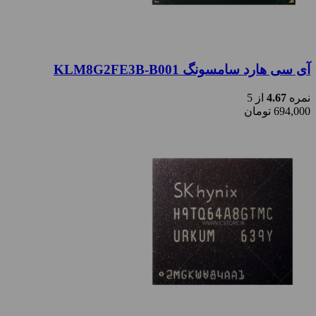
آی سی هارد سامسونگ KLM8G2FE3B-B001
نمره
4.67
از 5
694,000
تومان