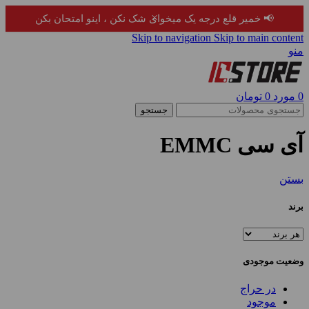
×
📢 خمیر قلع درجه یک میخوای شک نکن ، اینو امتحان بکن
Skip to navigation
Skip to main content
منو
0
مورد
0
تومان
جستجو
آی سی EMMC
بستن
برند
وضعیت موجودی
در حراج
موجود