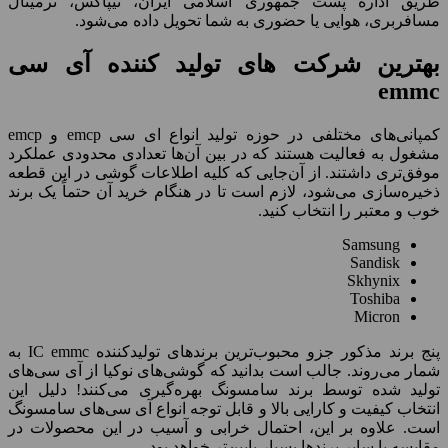
طریق اداره پست جمهوری اسلامی ایران، تیپاکس، ترمینال
مسافربری، هوایی یا حضوری به شما تحویل داده می‌شود.
بهترین شرکت های تولید کننده آی سی
emmc
کمپانی‌های مختلفی در حوزه تولید انواع ای سی emcp و emcp
مشغول به فعالیت هستند که در بین آن‌ها تعدادی محدودی عملکرد
موفق‌تری داشتند. از آن‌جایی که کلیه اطلاعات گوشی در این قطعه
ذخیره‌سازی می‌شود، لازم است تا در هنگام خرید آن حتماً یک برند
خوب و معتبر را انتخاب کنید.
Samsung
Sandisk
Skhynix
Toshiba
Micron
پنج برند مذکور جزو محبوب‌ترین برندهای تولیدکننده IC emmc به
شمار می‌روند. جالب است بدانید که گوشی‌های نوکیا از آی سی‌های
تولید شده توسط برند سامسونگ بهره‌گیری می‌کنند! دلیل این
انتخاب کیفیت و کارایی بالا و قابل توجه انواع آی سی‌های سامسونگ
است. علاوه بر این، احتمال خرابی و آسیب در این محصولات در
مقایسه با سایر برندها بسیار پایین‌تر خواهد بود.