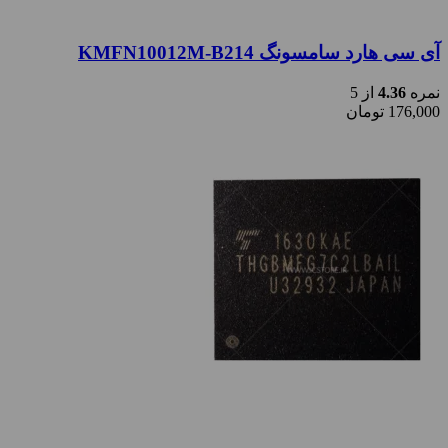
آی سی هارد سامسونگ KMFN10012M-B214
نمره
4.36
از 5
176,000
تومان