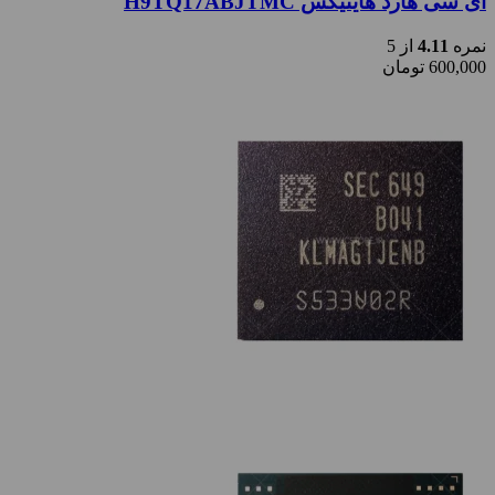
آی سی هارد هاینیکس H9TQ17ABJTMC
نمره
4.11
از 5
600,000
تومان