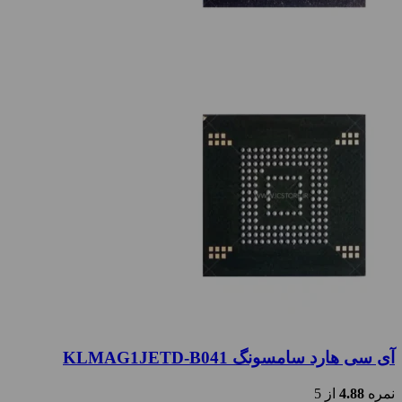
آی سی هارد سامسونگ KLMAG1JETD-B041
نمره
4.88
از 5