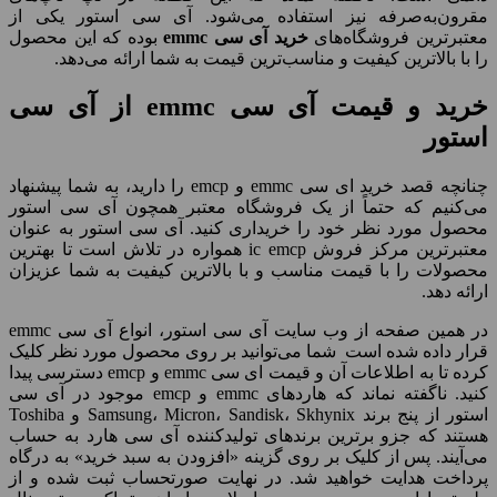
مقرون‌به‌صرفه نیز استفاده می‌شود. آی سی استور یکی از
معتبرترین فروشگاه‌های
خرید آی سی
emmc
بوده که این محصول
را با بالاترین کیفیت و مناسب‌ترین قیمت به شما ارائه می‌دهد.
خرید و قیمت آی سی emmc از آی سی
استور
چنانچه قصد خرید ای سی emmc و emcp را دارید، به شما پیشنهاد
می‌کنیم که حتماً از یک فروشگاه معتبر همچون آی سی استور
محصول مورد نظر خود را خریداری کنید. آی سی استور به عنوان
معتبرترین مرکز فروش ic emcp همواره در تلاش است تا بهترین
محصولات را با قیمت مناسب و با بالاترین کیفیت به شما عزیزان
ارائه دهد.
در همین صفحه از وب ‌سایت آی سی استور، انواع آی سی emmc
قرار داده شده است شما می‌توانید بر روی محصول مورد نظر کلیک
کرده تا به اطلاعات آن و قیمت ای سی emmc و emcp دسترسی پیدا
کنید. ناگفته نماند که هاردهای emmc و emcp موجود در آی سی
استور از پنج برند Samsung، Micron، Sandisk، Skhynix و Toshiba
هستند که جزو برترین برندهای تولیدکننده آی سی هارد به حساب
می‌آیند. پس از کلیک بر روی گزینه «افزودن به سبد خرید» به درگاه
پرداخت هدایت خواهید شد. در نهایت صورتحساب ثبت شده و از