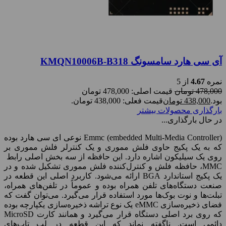
آی سی هارد سامسونگ KMQN10006B-B318
نمره
4.67
از 5
478,000
تومان
قیمت اصلی: 478,000 تومان
بود.
438,000
تومان
قیمت فعلی: 438,000 تومان.
بارگذاری محصولات بیشتر
در حال بارگذاری...
Emmc (embedded Multi-Media Controller) نوعی ای سی هارد بوده
که به یک پکیج حاوی فلش مموری و یک کنترلر فلش مموری بر
روی یک سیلیکون اشاره دارد. این حافظه از سه بخش اصلی رابط
MMC، حافظه فلش و کنترل‌کننده فلش مموری تشکیل شده و در
یک پکیج استاندارد BGA ارائه می‌شود. کاربرد اصلی این قطعه در
صنعت دستگاه‌های تلفن همراه بوده و عموماً در تلفن‌های همراه،
تبلت‌ها و نوت بوک‌ها مورد استفاده قرار می‌گیرد. می‌توان گفت که
فضای ذخیره‌سازی eMMC یک نوع تراشه ذخیره‌سازی یکپارچه بوده
که روی برد اصلی دستگاه قرار می‌گیرد و همانند کارت MicroSD
دائمی است. ناگفته نماند که این قطعه در لپ تاپ‌های