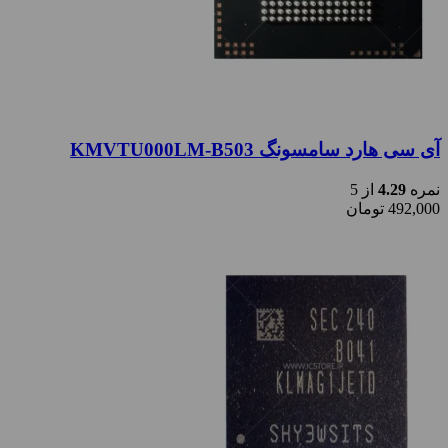
آی سی هارد سامسونگ KMVTU000LM-B503
نمره
4.29
از 5
492,000
تومان