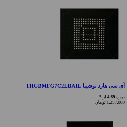
آی سی هارد توشیبا THGBMFG7C2LBAIL
نمره
4.69
از 5
1,257,000
تومان