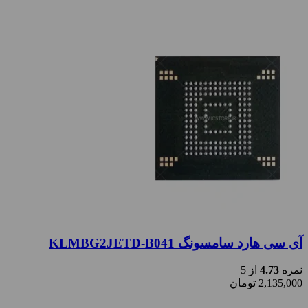
آی سی هارد سامسونگ KLMBG2JETD-B041
نمره
4.73
از 5
2,135,000
تومان