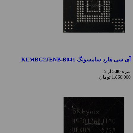
آی سی هارد سامسونگ KLMBG2JENB-B041
نمره
5.00
از 5
1,860,000
تومان