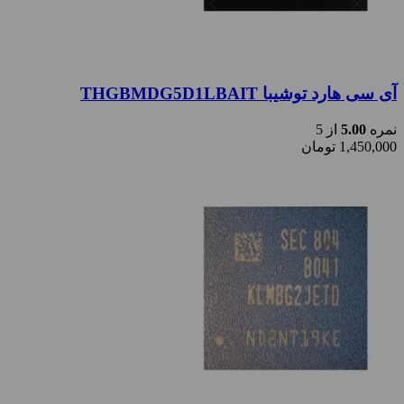
آی سی هارد توشیبا THGBMDG5D1LBAIT
نمره
5.00
از 5
1,450,000
تومان