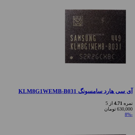
آی سی هارد سامسونگ KLM8G1WEMB-B031
نمره
4.71
از 5
630,000
تومان
-8%