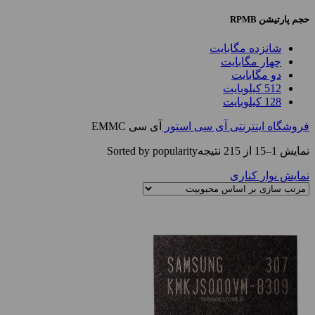
حجم پارتیشن RPMB
شانزده مگابایت
چهار مگابایت
دو مگابایت
512 کیلوبایت
128 کیلوبایت
فروشگاه اینترنتی آی سی استور
آی سی EMMC
نمایش 1–15 از 215 نتیجه
Sorted by popularity
نمایش نوار کناری