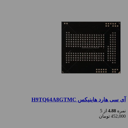
آی سی هارد هاینیکس H9TQ64A8GTMC
نمره
4.88
از 5
452,000
تومان