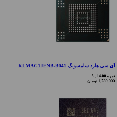
آی سی هارد سامسونگ KLMAG1JENB-B041
نمره
4.00
از 5
1,780,000
تومان