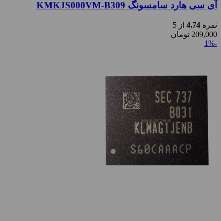
آی سی هارد سامسونگ KMKJS000VM-B309
نمره
4.74
از 5
209,000
تومان
-1%