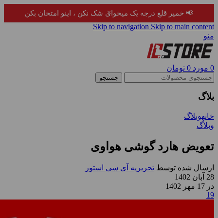
×
📢 خمیر قلع درجه یک میخوای شک نکن ، اینو امتحان بکن
Skip to navigation
Skip to main content
منو
0
مورد
0
تومان
جستجو
بلاگ
خانه
وبلاگ
وبلاگ
تعویض هارد گوشی هواوی
ارسال شده توسط
تحریریه آی سی استور
28 آبان 1402
در 17 مهر 1402
19