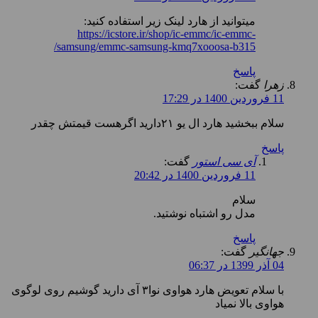
میتوانید از هارد لینک زیر استفاده کنید:
https://icstore.ir/shop/ic-emmc/ic-emmc-
samsung/emmc-samsung-kmq7xooosa-b315/
پاسخ
زهرا
گفت:
11 فروردین 1400 در 17:29
سلام ببخشید هارد ال یو ۲۱دارید اگرهست قیمتش چقدر
پاسخ
آی سی استور
گفت:
11 فروردین 1400 در 20:42
سلام
مدل رو اشتباه نوشتید.
پاسخ
جهانگیر
گفت:
04 آذر 1399 در 06:37
با سلام تعویض هارد هواوی نوا۳ آی دارید گوشیم روی لوگوی
هواوی بالا نمیاد