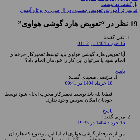
بازگشت به لیست
قدیمی‌تر
آموزش تعویض چسب دور ال سی دی و تاچ آیفون
19 نظر در “
تعویض هارد گوشی هواوی
”
علی
گفت:
16 خرداد 1404 در 01:12
آیا تعویض هارد گوشی هواوی باید توسط تعمیرکار حرفه‌ای
انجام شود یا می‌توان این کار را خودمان انجام داد؟
پاسخ
مرتضی سعیدی
گفت:
18 خرداد 1404 در 09:41
قطعا بله باید توسط تعمیرکار مجرب انجام شود توسط
خودتان امکان تعویض وجود ندارد.
پاسخ
مریم
گفت:
15 خرداد 1404 در 19:35
من از طرفدار گوشی هواوی ام اما این موضوع که هارد آن
روی سایر قطعات تأثیرگذار است برایم جدید بود. ممنون بابت