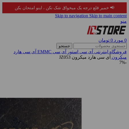
×
📢 خمیر قلع درجه یک میخوای شک نکن ، اینو امتحان بکن
Skip to navigation
Skip to main content
منو
0
مورد
0
تومان
جستجو
فروشگاه اینترنتی آی سی استور
آی سی EMMC
آی سی هارد
میکرون
آی سی هارد میکرون JZ053
-7%