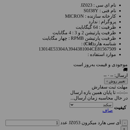
نام ای سی
: JZ023
نام فنی
: S0J38Y
کارخانه سازنده : MICRON
پروگرام
:
ندارد
ظرفیت
: 64
گیگابایت
ظرفیت پارتیشن 2 و 3
: 4
مگابایت
ظرفیت پارتیشن RPMB : چهار مگابایت
شناسه هارد
(
Cid
) :
13014E53304A3944381004CE81567509
موارد استفاده
:
موجودی و قیمت به‌روز است
🚚
ارسال:
--
·
--
تغییر روش ›
مهلت ثبت سفارش
--:--:--
تا پایان همین بازه ارسال
در حال محاسبه زمان ارسال...
کیفیت
صاف
آی سی هارد میکرون JZ053 عدد