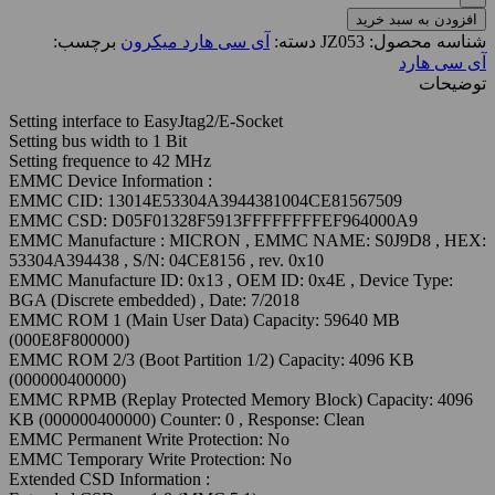
افزودن به سبد خرید
شناسه محصول:
JZ053
دسته:
آی سی هارد میکرون
برچسب:
آی سی هارد
توضیحات
Setting interface to EasyJtag2/E-Socket
Setting bus width to 1 Bit
Setting frequence to 42 MHz
EMMC Device Information :
EMMC CID: 13014E53304A3944381004CE81567509
EMMC CSD: D05F01328F5913FFFFFFFFEF964000A9
EMMC Manufacture : MICRON , EMMC NAME: S0J9D8 , HEX:
53304A394438 , S/N: 04CE8156 , rev. 0x10
EMMC Manufacture ID: 0x13 , OEM ID: 0x4E , Device Type:
BGA (Discrete embedded) , Date: 7/2018
EMMC ROM 1 (Main User Data) Capacity: 59640 MB
(000E8F800000)
EMMC ROM 2/3 (Boot Partition 1/2) Capacity: 4096 KB
(000000400000)
EMMC RPMB (Replay Protected Memory Block) Capacity: 4096
KB (000000400000) Counter: 0 , Response: Clean
EMMC Permanent Write Protection: No
EMMC Temporary Write Protection: No
Extended CSD Information :