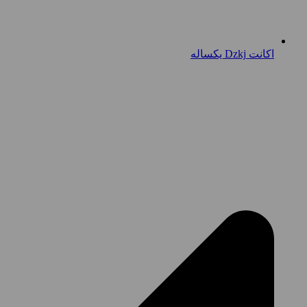
اکانت Dzkj یکساله