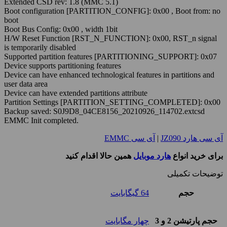
Extended CSD rev: 1.8 (MMC 5.1)
Boot configuration [PARTITION_CONFIG]: 0x00 , Boot from: no
boot
Boot Bus Config: 0x00 , width 1bit
H/W Reset Function [RST_N_FUNCTION]: 0x00, RST_n signal
is temporarily disabled
Supported partition features [PARTITIONING_SUPPORT]: 0x07
Device supports partitioning features
Device can have enhanced technological features in partitions and
user data area
Device can have extended partitions attribute
Partition Settings [PARTITION_SETTING_COMPLETED]: 0x00
Backup saved: S0J9D8_04CE8156_20210926_114702.extcsd
EMMC Init completed.
آی سی هارد JZ090
|
آی سی EMMC
برای خرید انواع
هارد موبایل
همین حالا اقدام کنید
توضیحات تکمیلی
حجم
64 گیگابایت
حجم پارتیشن 2 و 3
چهار مگابایت