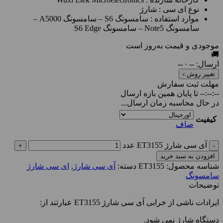
نوع ای سی : شارژ
موارد استفاده : سامسونگ S6 – سامسونگ A5000 –
سامسونگ Note5 – سامسونگ S6 Edge
موجودی و قیمت به‌روز است
🚚
ارسال:
--
·
--
تغییر روش ›
مهلت ثبت سفارش
--:--:--
تا پایان همین بازه ارسال
در حال محاسبه زمان ارسال...
کیفیت
صاف
آی سی شارژ ET3155 عدد
افزودن به سبد خرید
شناسه محصول:
ET3155
دسته:
آی سی شارژ
,
ای سی شارژ
سامسونگ
توضیحات
ایرادات ناشی از خرابی آی سی شارژ ET3155 عبارتند از:
دستگاه شارژ نمی شود.