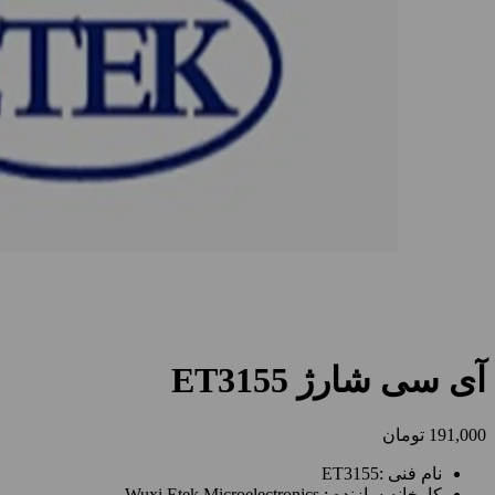
آی سی شارژ ET3155
191,000
تومان
نام فنی :ET3155
کارخانه سازنده : Wuxi Etek Microelectronics