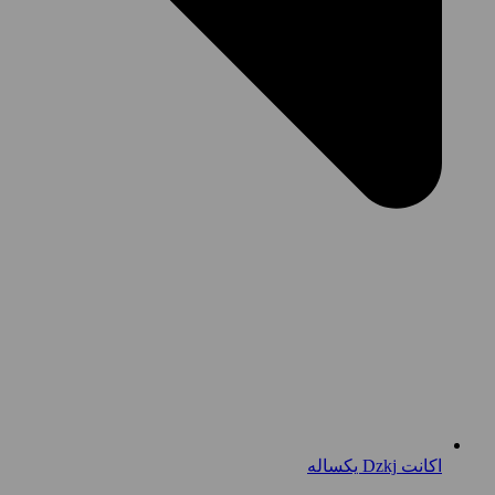
اکانت Dzkj یکساله