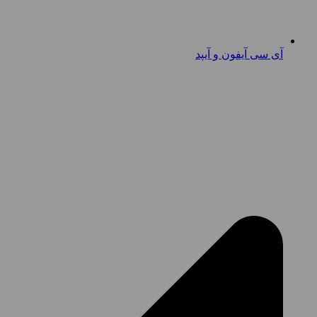
آی سی آیفون و آیپد