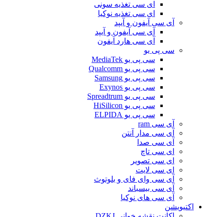
ای سی تغذیه سونی
ای سی تغذیه نوکیا
آی سی آیفون و آیپد
آی سی آیفون و آیپد
آی سی هارد آیفون
سی پی یو
سی پی یو MediaTek
سی پی یو Qualcomm
سی پی یو Samsung
سی پی یو Exynos
سی پی یو Spreadtrum
سی پی یو HiSilicon
سی پی یو ELPIDA
آی سی ram
آی سی مدار آنتن
آی سی صدا
ای سی تاچ
ای سی تصویر
ای سی لایت
آی سی وای فای و بلوتوث
آی سی بیسباند
آی سی های نوکیا
اکتیویشن
اکانت نقشه خوانی DZKJ