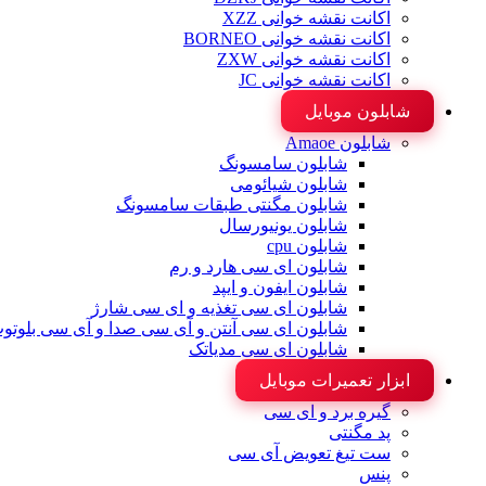
اکانت نقشه خوانی XZZ
اکانت نقشه خوانی BORNEO
اکانت نقشه خوانی ZXW
اکانت نقشه خوانی JC
شابلون موبایل
شابلون Amaoe
شابلون سامسونگ
شابلون شیائومی
شابلون مگنتی طبقات سامسونگ
شابلون یونیورسال
شابلون cpu
شابلون ای سی هارد و رم
شابلون ایفون و ایپد
شابلون ای سی تغذیه و ای سی شارژ
شابلون ای سی آنتن و آی سی صدا و آی سی بلوتو
شابلون ای سی مدیاتک
ابزار تعمیرات موبایل
گیره برد و ای سی
پد مگنتی
ست تیغ تعویض آی سی
پنس