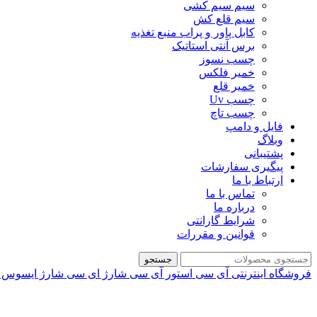
سیم سیم کشی
سیم قلع کش
کابل پاور و پراب منبع تغذیه
برس آنتی استاتیک
چسب نسوز
خمیر فلکس
خمیر قلع
چسب Uv
چسب تاچ
فایل و دامپ
وبلاگ
پشتیبانی
پیگیری سفارشات
ارتباط با ما
تماس با ما
درباره ما
شرایط گارانتی
قوانین و مقررات
جستجو
فروشگاه اینترنتی آی سی استور
آی سی شارژ
ای سی شارژ ایسوس