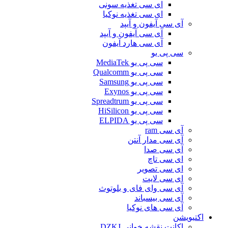
ای سی تغذیه سونی
ای سی تغذیه نوکیا
آی سی آیفون و آیپد
آی سی آیفون و آیپد
آی سی هارد آیفون
سی پی یو
سی پی یو MediaTek
سی پی یو Qualcomm
سی پی یو Samsung
سی پی یو Exynos
سی پی یو Spreadtrum
سی پی یو HiSilicon
سی پی یو ELPIDA
آی سی ram
آی سی مدار آنتن
آی سی صدا
ای سی تاچ
ای سی تصویر
ای سی لایت
آی سی وای فای و بلوتوث
آی سی بیسباند
آی سی های نوکیا
اکتیویشن
اکانت نقشه خوانی DZKJ