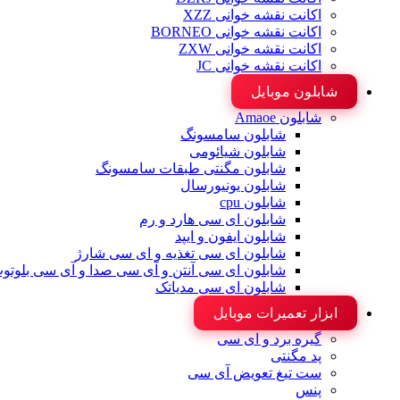
اکانت نقشه خوانی XZZ
اکانت نقشه خوانی BORNEO
اکانت نقشه خوانی ZXW
اکانت نقشه خوانی JC
شابلون موبایل
شابلون Amaoe
شابلون سامسونگ
شابلون شیائومی
شابلون مگنتی طبقات سامسونگ
شابلون یونیورسال
شابلون cpu
شابلون ای سی هارد و رم
شابلون ایفون و ایپد
شابلون ای سی تغذیه و ای سی شارژ
شابلون ای سی آنتن و آی سی صدا و آی سی بلوتو
شابلون ای سی مدیاتک
ابزار تعمیرات موبایل
گیره برد و ای سی
پد مگنتی
ست تیغ تعویض آی سی
پنس