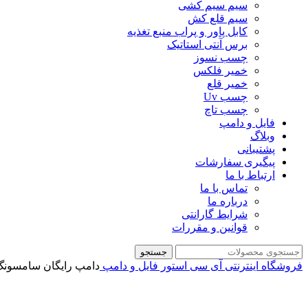
سیم سیم کشی
سیم قلع کش
کابل پاور و پراب منبع تغذیه
برس آنتی استاتیک
چسب نسوز
خمیر فلکس
خمیر قلع
چسب Uv
چسب تاچ
فایل و دامپ
وبلاگ
پشتیبانی
پیگیری سفارشات
ارتباط با ما
تماس با ما
درباره ما
شرایط گارانتی
قوانین و مقررات
جستجو
فروشگاه اینترنتی آی سی استور
فایل و دامپ
دامپ رایگان سامسونگ 320F