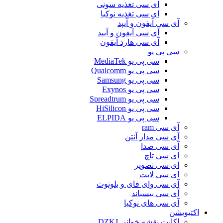
ای سی تغذیه سونی
ای سی تغذیه نوکیا
آی سی آیفون و آیپد
آی سی آیفون و آیپد
آی سی هارد آیفون
سی پی یو
سی پی یو MediaTek
سی پی یو Qualcomm
سی پی یو Samsung
سی پی یو Exynos
سی پی یو Spreadtrum
سی پی یو HiSilicon
سی پی یو ELPIDA
آی سی ram
آی سی مدار آنتن
آی سی صدا
ای سی تاچ
ای سی تصویر
ای سی لایت
آی سی وای فای و بلوتوث
آی سی بیسباند
آی سی های نوکیا
اکتیویشن
اکانت نقشه خوانی DZKJ