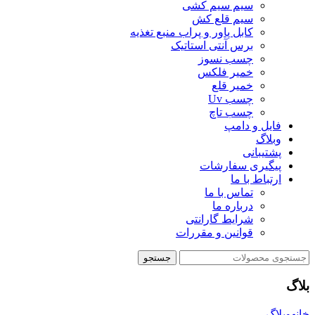
سیم سیم کشی
سیم قلع کش
کابل پاور و پراب منبع تغذیه
برس آنتی استاتیک
چسب نسوز
خمیر فلکس
خمیر قلع
چسب Uv
چسب تاچ
فایل و دامپ
وبلاگ
پشتیبانی
پیگیری سفارشات
ارتباط با ما
تماس با ما
درباره ما
شرایط گارانتی
قوانین و مقررات
جستجو
بلاگ
خانه
وبلاگ