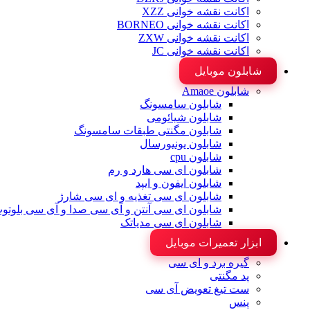
اکانت نقشه خوانی XZZ
اکانت نقشه خوانی BORNEO
اکانت نقشه خوانی ZXW
اکانت نقشه خوانی JC
شابلون موبایل
شابلون Amaoe
شابلون سامسونگ
شابلون شیائومی
شابلون مگنتی طبقات سامسونگ
شابلون یونیورسال
شابلون cpu
شابلون ای سی هارد و رم
شابلون ایفون و ایپد
شابلون ای سی تغذیه و ای سی شارژ
شابلون ای سی آنتن و آی سی صدا و آی سی بلوتو
شابلون ای سی مدیاتک
ابزار تعمیرات موبایل
گیره برد و ای سی
پد مگنتی
ست تیغ تعویض آی سی
پنس