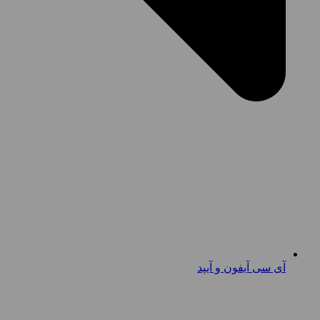
آی سی آیفون و آیپد