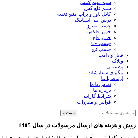
سیم سیم کشی
سیم قلع کش
کابل پاور و پراب منبع تغذیه
برس آنتی استاتیک
چسب نسوز
خمیر فلکس
خمیر قلع
چسب Uv
چسب تاچ
فایل و دامپ
وبلاگ
پشتیبانی
پیگیری سفارشات
ارتباط با ما
تماس با ما
درباره ما
شرایط گارانتی
قوانین و مقررات
جستجو
روش و هزینه های ارسال مرسولات در سال 1405
در فروشگاه اینترنتی آی سی استور سفارشات از طریق روشهای ذیل ا