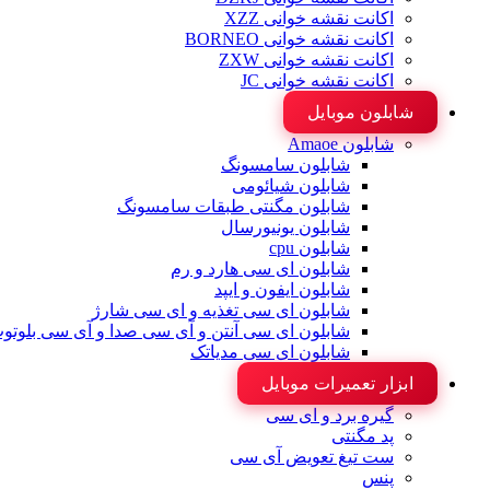
اکانت نقشه خوانی XZZ
اکانت نقشه خوانی BORNEO
اکانت نقشه خوانی ZXW
اکانت نقشه خوانی JC
شابلون موبایل
شابلون Amaoe
شابلون سامسونگ
شابلون شیائومی
شابلون مگنتی طبقات سامسونگ
شابلون یونیورسال
شابلون cpu
شابلون ای سی هارد و رم
شابلون ایفون و ایپد
شابلون ای سی تغذیه و ای سی شارژ
شابلون ای سی آنتن و آی سی صدا و آی سی بلوتو
شابلون ای سی مدیاتک
ابزار تعمیرات موبایل
گیره برد و ای سی
پد مگنتی
ست تیغ تعویض آی سی
پنس