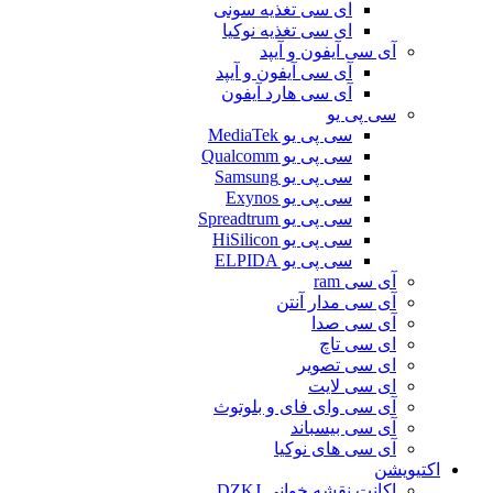
ای سی تغذیه سونی
ای سی تغذیه نوکیا
آی سی آیفون و آیپد
آی سی آیفون و آیپد
آی سی هارد آیفون
سی پی یو
سی پی یو MediaTek
سی پی یو Qualcomm
سی پی یو Samsung
سی پی یو Exynos
سی پی یو Spreadtrum
سی پی یو HiSilicon
سی پی یو ELPIDA
آی سی ram
آی سی مدار آنتن
آی سی صدا
ای سی تاچ
ای سی تصویر
ای سی لایت
آی سی وای فای و بلوتوث
آی سی بیسباند
آی سی های نوکیا
اکتیویشن
اکانت نقشه خوانی DZKJ