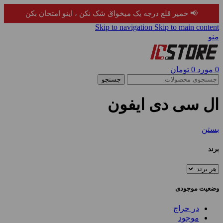
×
📢 خمیر قلع درجه یک میخوای شک نکن ، اینو امتحان بکن
Skip to navigation
Skip to main content
منو
0
مورد
0
تومان
جستجو
ال سی دی ایفون
بستن
برند
وضعیت موجودی
در حراج
موجود