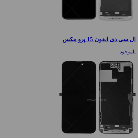
ال سی دی ایفون 15 پرو مکس
ناموجود