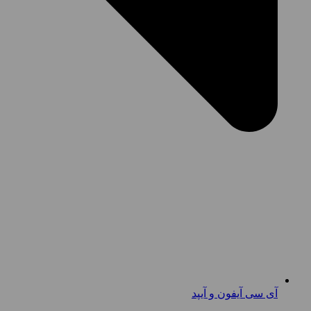
آی سی آیفون و آیپد