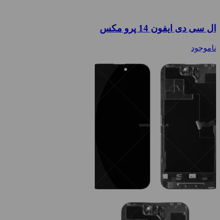
ال سی دی ایفون 14 پرو مکس
ناموجود