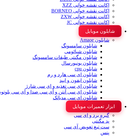
اکانت نقشه خوانی XZZ
اکانت نقشه خوانی BORNEO
اکانت نقشه خوانی ZXW
اکانت نقشه خوانی JC
شابلون موبایل
شابلون Amaoe
شابلون سامسونگ
شابلون شیائومی
شابلون مگنتی طبقات سامسونگ
شابلون یونیورسال
شابلون cpu
شابلون ای سی هارد و رم
شابلون ایفون و ایپد
شابلون ای سی تغذیه و ای سی شارژ
شابلون ای سی آنتن و آی سی صدا و آی سی بلوتو
شابلون ای سی مدیاتک
ابزار تعمیرات موبایل
گیره برد و ای سی
پد مگنتی
ست تیغ تعویض آی سی
پنس