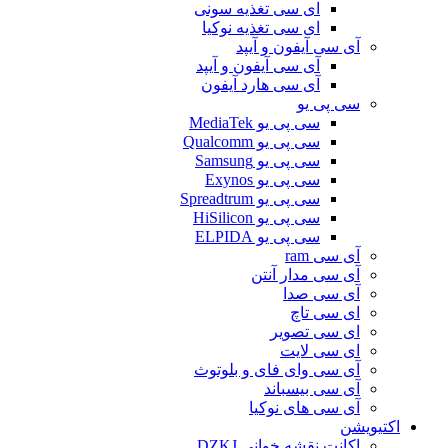
ای سی تغذیه سونی
ای سی تغذیه نوکیا
آی سی آیفون و آیپد
آی سی آیفون و آیپد
آی سی هارد آیفون
سی پی یو
سی پی یو MediaTek
سی پی یو Qualcomm
سی پی یو Samsung
سی پی یو Exynos
سی پی یو Spreadtrum
سی پی یو HiSilicon
سی پی یو ELPIDA
آی سی ram
آی سی مدار آنتن
آی سی صدا
ای سی تاچ
ای سی تصویر
ای سی لایت
آی سی وای فای و بلوتوث
آی سی بیسباند
آی سی های نوکیا
اکتیویشن
اکانت نقشه خوانی DZKJ