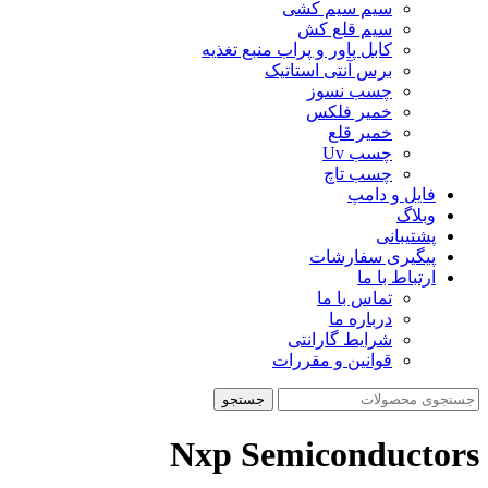
سیم سیم کشی
سیم قلع کش
کابل پاور و پراب منبع تغذیه
برس آنتی استاتیک
چسب نسوز
خمیر فلکس
خمیر قلع
چسب Uv
چسب تاچ
فایل و دامپ
وبلاگ
پشتیبانی
پیگیری سفارشات
ارتباط با ما
تماس با ما
درباره ما
شرایط گارانتی
قوانین و مقررات
جستجو
Nxp Semiconductors